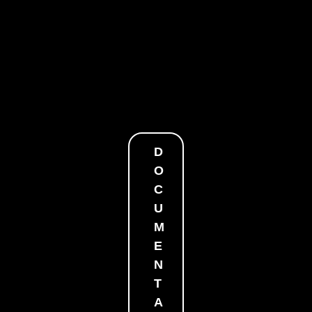
D
O
C
U
M
E
N
T
A